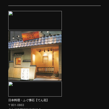
稿
ナ
ビ
ゲ
ー
シ
ョ
ン
日本料理・ふぐ懐石【てん花】
〒801-0863