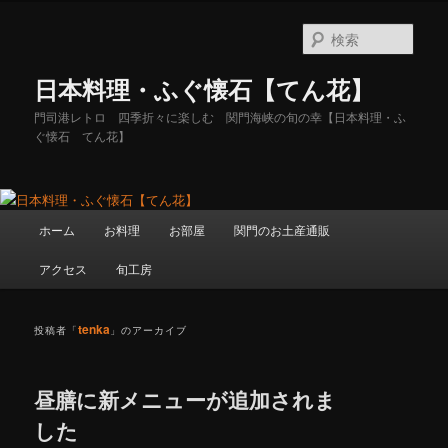
メ
サ
イ
ブ
検
ン
コ
索
コ
ン
日本料理・ふぐ懐石【てん花】
ン
テ
テ
ン
門司港レトロ 四季折々に楽しむ 関門海峡の旬の幸【日本料理・ふ
ぐ懐石 てん花】
ン
ツ
ツ
へ
へ
移
移
動
メ
動
ホーム
お料理
お部屋
関門のお土産通販
イ
ン
アクセス
旬工房
メ
ニ
ュ
tenka
投稿者「
」のアーカイブ
ー
昼膳に新メニューが追加されま
した