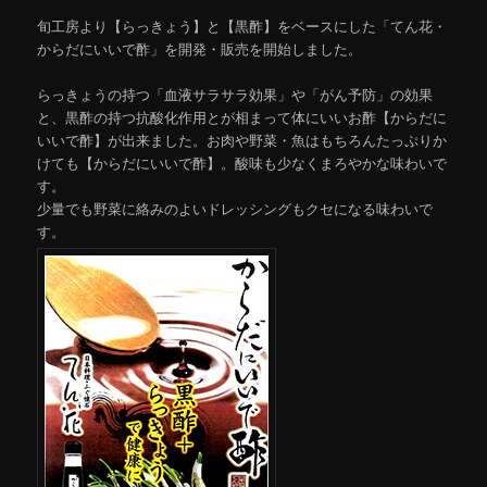
旬工房より【らっきょう】と【黒酢】をベースにした「てん花・
からだにいいで酢」を開発・販売を開始しました。
らっきょうの持つ「血液サラサラ効果」や「がん予防」の効果
と、黒酢の持つ抗酸化作用とが相まって体にいいお酢【からだに
いいで酢】が出来ました。お肉や野菜・魚はもちろんたっぷりか
けても【からだにいいで酢】。酸味も少なくまろやかな味わいで
す。
少量でも野菜に絡みのよいドレッシングもクセになる味わいで
す。