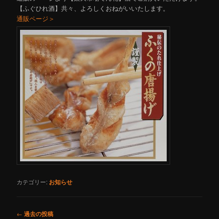
【ふぐひれ酒】共々、よろしくおねがいいたします。
通販ページ＞
カテゴリー:
お知らせ
投
←
過去の投稿